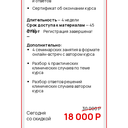
и ответов
Сертификат об окончании курса
Длительность
— 4 недели
Срок доступа к материалам
— 45
дней.
Старт
Регистрация завершена!
—
Дополнительно:
4 семинарских занятия в формате
онлайн-встреч с автором курса
Разбор 4 практических
клинических случаев по теме
курса
Разбор ответов решений
клинических случаев автором
курса
30 000 Р
Сегодня
18 000 Р
со скидкой