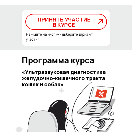
ПРИНЯТЬ УЧАСТИЕ
ПРИНЯТЬ УЧАСТИЕ
В КУРСЕ
В КУРСЕ
Нажмите на кнопку и выберите вариант
участия
Программа курса
«Ультразвуковая диагностика
желудочно-кишечного тракта
кошек и собак»