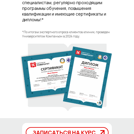
специалистам, регулярно проходящим
программы обучения, повышения
квалификации и имеющие сертификаты и
дипломы!*
*По итогам экспертного опроса клиентов клиник, проведен
Университетом Компаньон в 2024 году.
ЗАПИСАТЬСЯ НА КУРС
ЗАПИСАТЬСЯ НА КУРС