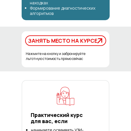
находках
Формирование диагностических
алгоритмов
ЗАНЯТЬ МЕСТО НА КУРСЕ
ЗАНЯТЬ МЕСТО НА КУРСЕ
Нажмите на кнопку и забронируйте
льготную стоимость прямо сейчас
Практический курс
для вас, если
начинаете осваивать УЗИ-