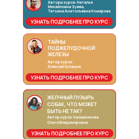
Авторы курса: Наталья
Михайловна Зуева,
Татьяна Анатольевна Комарова
УЗНАТЬ ПОДРОБНЕЕ ПРО КУРС
ТАЙНЫ
ПОДЖЕЛУДОЧНОЙ
ЖЕЛЕЗЫ
Автор курса:
Алексей Кулешов
УЗНАТЬ ПОДРОБНЕЕ ПРО КУРС
ЖЕЛЧНЫЙ ПУЗЫРЬ
СОБАК, ЧТО МОЖЕТ
БЫТЬ НЕ ТАК?
Автор курса: Калашникова
Ольга Владимировна
УЗНАТЬ ПОДРОБНЕЕ ПРО КУРС