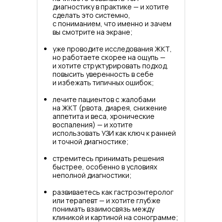
диагностику в практике — и хотите
сделать это системно,
с пониманием, что именно и зачем
вы смотрите на экране;
уже проводите исследования ЖКТ,
но работаете скорее на ощупь —
и хотите структурировать подход,
повысить уверенность в себе
и избежать типичных ошибок;
лечите пациентов с жалобами
на ЖКТ (рвота, диарея, снижение
аппетита и веса, хронические
воспаления) — и хотите
использовать УЗИ как ключ к ранней
и точной диагностике;
стремитесь принимать решения
быстрее, особенно в условиях
неполной диагностики;
развиваетесь как гастроэнтеролог
или терапевт — и хотите глубже
понимать взаимосвязь между
клиникой и картиной на сонограмме;