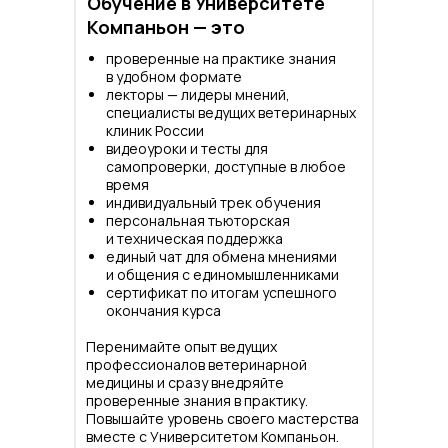
Обучение в Университете
Компаньон — это
проверенные на практике знания
в удобном формате
лекторы — лидеры мнений,
специалисты ведущих ветеринарных
клиник России
видеоуроки и тесты для
самопроверки, доступные в любое
время
индивидуальный трек обучения
персональная тьюторская
и техническая поддержка
единый чат для обмена мнениями
и общения с единомышленниками
сертификат по итогам успешного
окончания курса
Перенимайте опыт ведущих
профессионалов ветеринарной
медицины и сразу внедряйте
проверенные знания в практику.
Повышайте уровень своего мастерства
вместе с Университетом Компаньон.