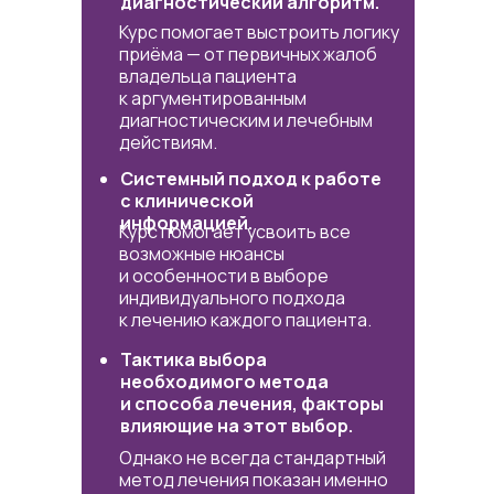
диагностический алгоритм.
Курс помогает выстроить логику
приёма — от первичных жалоб
владельца пациента
к аргументированным
диагностическим и лечебным
действиям.
Системный подход к работе
с клинической
информацией.
Курс помогает усвоить все
возможные нюансы
и особенности в выборе
индивидуального подхода
к лечению каждого пациента.
Тактика выбора
необходимого метода
и способа лечения, факторы
влияющие на этот выбор.
Однако не всегда стандартный
метод лечения показан именно