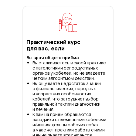
Практический курс
для вас, если
Вы врач общего приёма
Вы сталкиваетесь в своей практике
с патологиями репродуктивных
органов у кобелей, но не владеете
четким алгоритмом действий.
Вы ощущаете недостаток знаний
о физиологических, породных
и возрастных особенностях
кобелей, что затрудняет выбор
правильной тактики диагностики
и лечения.
К вам на приём обращаются
заводчики с племенными кобелями
и/или владельцы рабочих собак,
а у вас нет практики работы с ними
и вы не знаете всех нюансов.