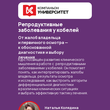
Репродуктивные
заболевания у кобелей
От жалоб владельца
и первичного осмотра —
к обоснованной
диагностике и выбору
лечения
Курс посвящён развитию клинического
мышления в работе с репродуктивными
заболеваниями у кобелей. Он помогает
понять, как интерпретировать жалобы
владельца, результаты осмотра
и исследований, как выстроить алгоритм
дифференциальной диагностики
в различных клинических ситуациях
и выбрать эффективную тактику лечения.
Наталья Колядина