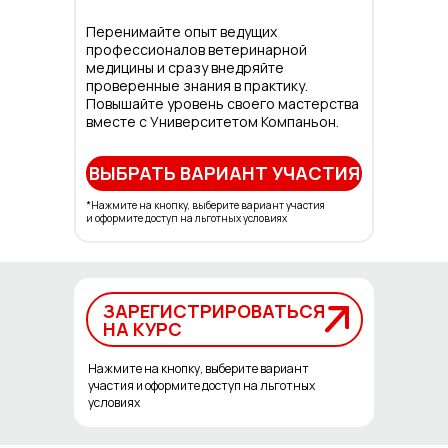
Перенимайте опыт ведущих
профессионалов ветеринарной
медицины и сразу внедряйте
проверенные знания в практику.
Повышайте уровень своего мастерства
вместе с Университетом Компаньон.
ВЫБРАТЬ ВАРИАНТ УЧАСТИЯ
*Нажмите на кнопку, выберите вариант участия
и оформите доступ на льготных условиях
ЗАРЕГИСТРИРОВАТЬСЯ
ЗАРЕГИСТРИРОВАТЬСЯ
НА КУРС
НА КУРС
Нажмите на кнопку, выберите вариант
участия и оформите доступ на льготных
условиях