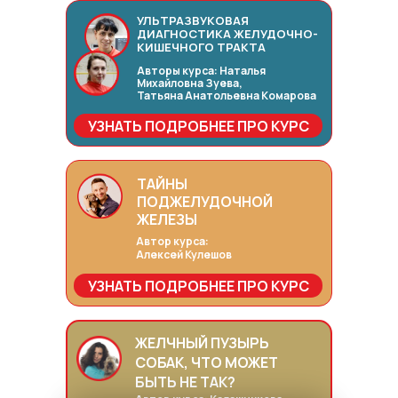
УЛЬТРАЗВУКОВАЯ
ДИАГНОСТИКА ЖЕЛУДОЧНО-
КИШЕЧНОГО ТРАКТА
Авторы курса: Наталья
Михайловна Зуева,
Татьяна Анатольевна Комарова
УЗНАТЬ ПОДРОБНЕЕ ПРО КУРС
ТАЙНЫ
ПОДЖЕЛУДОЧНОЙ
ЖЕЛЕЗЫ
Автор курса:
Алексей Кулешов
УЗНАТЬ ПОДРОБНЕЕ ПРО КУРС
ЖЕЛЧНЫЙ ПУЗЫРЬ
СОБАК, ЧТО МОЖЕТ
БЫТЬ НЕ ТАК?