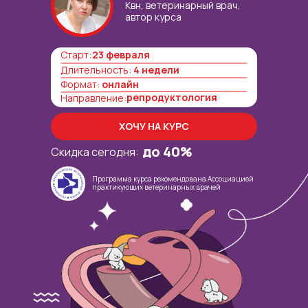
Квн, ветеринарный врач,
автор курса
Старт:
23 февраля
Длительность:
4 недели
Формат:
онлайн
репродуктология
Направление:
ХОЧУ НА КУРС
до 40%
Скидка сегодня:
Программа курса рекомендована Ассоциацией
практикующих ветеринарных врачей