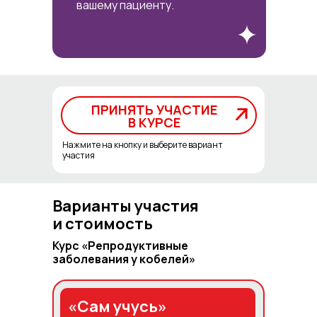
вашему пациенту.
ПРИНЯТЬ УЧАСТИЕ
ПРИНЯТЬ УЧАСТИЕ
В КУРСЕ
В КУРСЕ
Нажмите на кнопку и выберите вариант
участия
Варианты участия
и стоимость
Курс «Репродуктивные
заболевания у кобелей»
«Сам учусь»