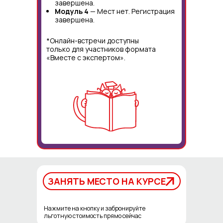
завершена.
Модуль 4
— Мест нет. Регистрация
завершена.
*Онлайн-встречи доступны
только для участников формата
«Вместе с экспертом».
ЗАНЯТЬ МЕСТО НА КУРСЕ
ЗАНЯТЬ МЕСТО НА КУРСЕ
Нажмите на кнопку и забронируйте
льготную стоимость прямо сейчас