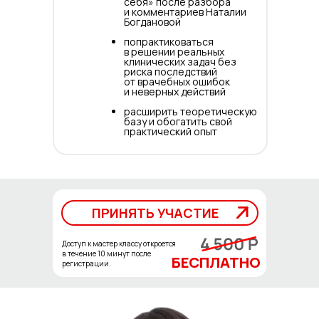
себя» после разбора
и комментариев Наталии
Богдановой
попрактиковаться
в решении реальных
клинических задач без
риска последствий
от врачебных ошибок
и неверных действий
расширить теоретическую
базу и обогатить свой
практический опыт
ПРИНЯТЬ УЧАСТИЕ
ПРИНЯТЬ УЧАСТИЕ
Доступ к мастер классу откроется
в течение 10 минут после
БЕСПЛАТНО
регистрации.