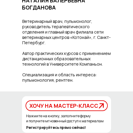
НАТАЛИЯ ВАЛЕРЬЕВНА
БОГДАНОВА
Ветеринарный врач, пульмонолог,
руководитель терапевтического
отделения и главный врач филиала сети
ветеринарных центров «Котонай», г. Санкт-
Петербург.
Автор практических курсов с применением
дистанционных образовательных
технологий в Университете Компаньон.
Специализация и область интереса:
пульмонология, рентген.
ХОЧУ НА МАСТЕР-КЛАСС
ХОЧУ НА МАСТЕР-КЛАСС
Нажмите на кнопку, заполните форму
и получите мгновенный доступ к материалам
Регистрируйтесь прямо сейчас!